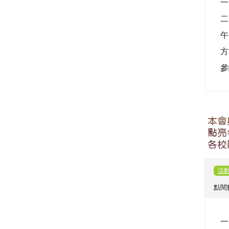
一
二
午
方
參
本會
點亮
各校
活
點閱數
一