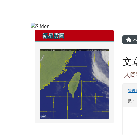
花蓮縣童軍會
跳至主內容區
FB粉專
YT頻道
頁尾區域
左邊區域內容
主
衛星雲圖
本
文
人間
管理
數： 