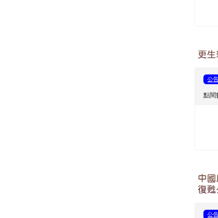
更生
公
點閱數
中國
復甦
公