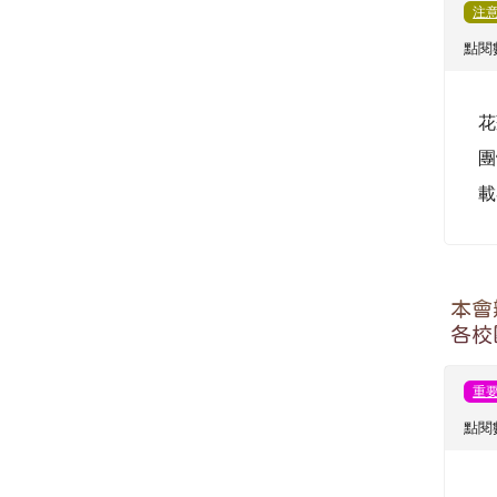
注
點閱數
花
團
載
本會
各校
重
點閱數