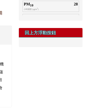
請
回上方浮動按鈕
機
花蓮
用
會