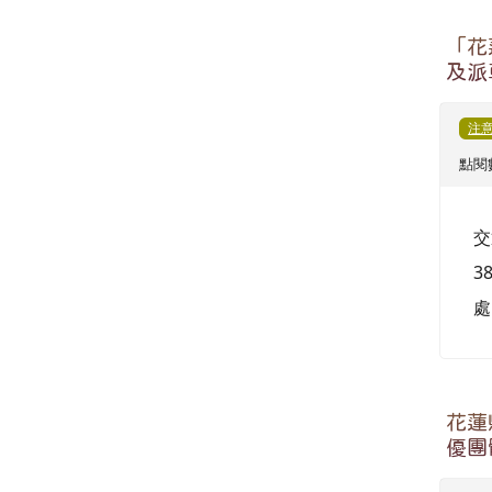
「花
及派
注
點閱數
交
3
處
花蓮
優團