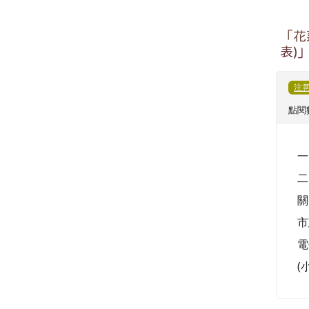
「花
表)
注
點閱數
一
二
關
市
電
(