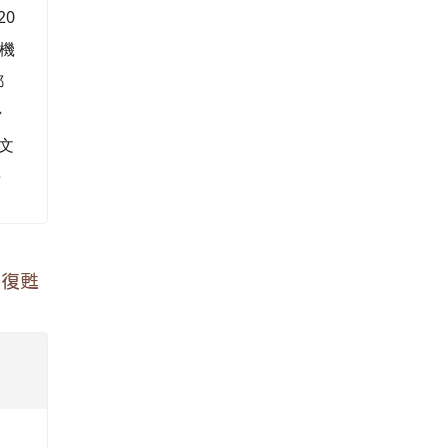
20
機
郵
掃
名文
告
災復甦