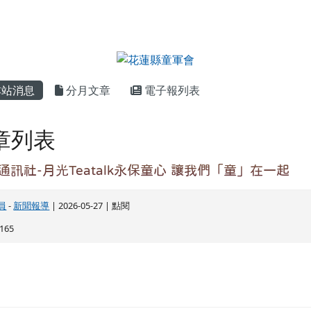
內容區域
站消息
分月文章
電子報列表
章列表
通訊社-月光Teatalk永保童心 讓我們「童」在一起
員
-
新聞報導
| 2026-05-27 | 點閱
165