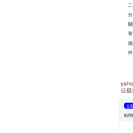
二
分
關
寄
描
件
ya
公益
公
點閱數