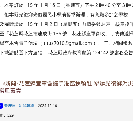
、本案訂於 115 年 1 月 16 日（星期五）下午 2 時 40 分至 3 時 
，假本縣光復鄉光復國民小學演藝堂辦理，有意願參加之學校、
及團體請於 115 年 1 月 2 日（星期五）前填妥報名表，核章後
至「花蓮縣花蓮市建成街 136 號－花蓮縣童軍會收」，或傳送
檔至本會電子信箱（ titus7010@gmail.com ）。 三、相關報
下載請點選下方連結。 花蓮縣政府教育處第 124142 號處務公
hoo!新聞-花蓮縣童軍會攜手港區扶輪社 舉辦光復鄉洪
捐血義賣
管理員
-
新聞報導
| 2025-12-10 |
告
： 329