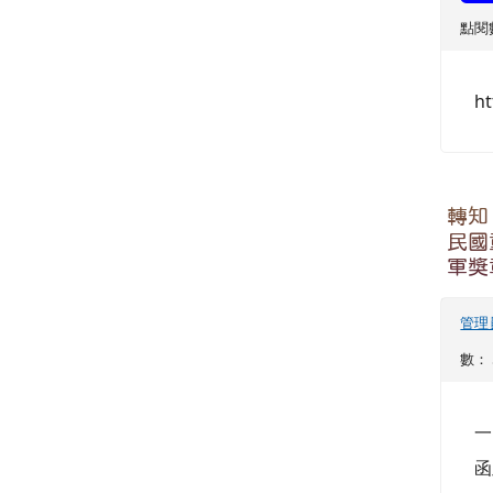
點閱數
ht
轉知
民國
軍獎
管理
數： 
一
函