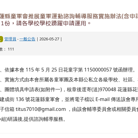
蓮縣童軍會推展童軍運動諮詢輔導服務實施辦法(含申
」1份，請各學校學校踴躍申請運用。
管理員
-
一般公告
| 2026-05-27 |
意
： 111
、依據本會 115 年 5 月 25 日花童字第 1150000057 號函辦理。
、實施方式由本會所屬各童軍團及本縣公私立各級學校、社區、
、團體填具申請表(如附件一)，核章後逕寄(送)970048 花蓮縣
建成街 136 號花蓮縣童軍會，並將電子檔以 E-mail 傳送該會專
子信箱 titus7010@gmail.com ，由該會輔導委員會或相關委員
小組)研議後,提供諮詢輔導服務。