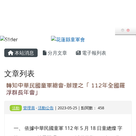
花蓮縣童軍會
跳至主內容區
FB粉專
YT頻道
頁尾區域
主內容區域
本站消息
分月文章
電子報列表
文章列表
轉知中華民國童軍總會-辦理之「 112年全國羅
浮群長年會」
管理員
-
活動公告
| 2023-05-25 | 點閱數： 458
活動
一、 依據中華民國童軍 112 年 5 月 18 日童總燦 字