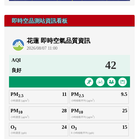
右邊區域內容
即時空品測站資訊看板