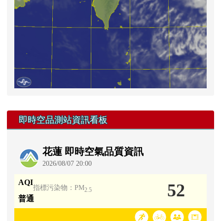
右邊區域內容
即時空品測站資訊看板