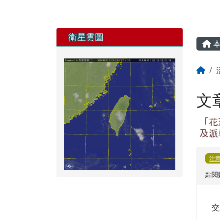
交
3
處
花蓮
優團
注
點閱數
花
團
載