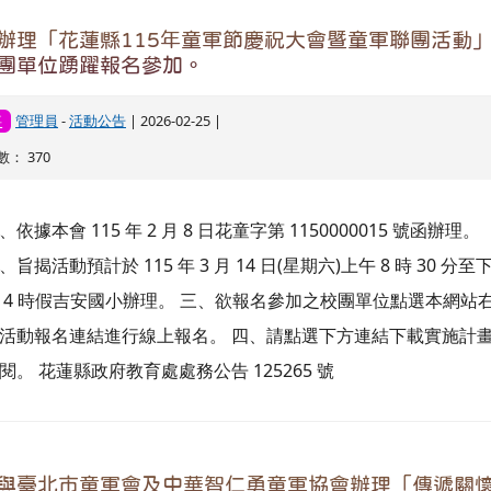
與臺北市童軍會及中華智仁勇童軍協會辦理「傳遞關
希望－臺北市玩管樂童軍團公益音樂會」實施計畫，
團踴躍報名，請查照。
管理員
-
活動公告
| 2025-12-22 |
動
： 311
、依據本會 114 年 12 月 16 日花童字第 1140000163 號函辦理
、本案訂於 115 年 1 月 16 日（星期五）下午 2 時 40 分至 3 時 
，假本縣光復鄉光復國民小學演藝堂辦理，有意願參加之學校、
及團體請於 115 年 1 月 2 日（星期五）前填妥報名表，核章後
至「花蓮縣花蓮市建成街 136 號－花蓮縣童軍會收」，或傳送
檔至本會電子信箱（ titus7010@gmail.com ）。 三、相關報
下載請點選下方連結。 花蓮縣政府教育處第 124142 號處務公