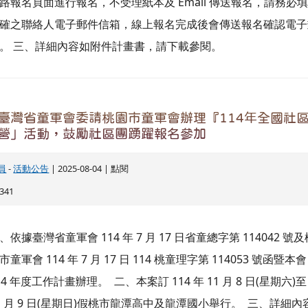
14 年度工作計畫辦理。 二、本案訂 114 年 11 月 8 日(星期六)至
1 月 9 日(星期日)假桃市龍潭高中及龍潭國小舉行。 三、詳細內
參閱附件。
-童軍總會114240函_公告參加第16次世界羅浮童軍
服務隊IST名額釋出
管理員
-
活動公告
| 2025-05-21 |
告
： 309
如附件檔案，請下載參閱。