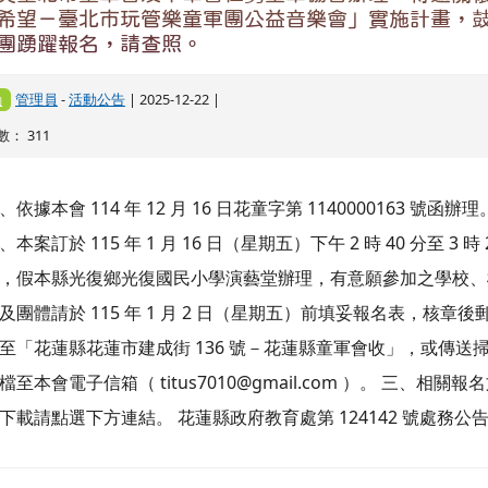
「中華民國童軍團領導人員績優獎章頒授辦法」、「
童軍服務員工作獎章頒贈規程」、「中華民國童軍優 
章選拔及頒發辦法」及相關表件,請依說明事項辦理
員
-
活動公告
| 2025-10-07 | 點閱
519
、依據中華民國童軍總會 114 年 10 月 3 日童總倫字第 114181 
及 114 年 10 月 3 日童總倫字第 114182 號函辦理。 二、各項
請詳實填載優良事蹟,如活動名稱、日期、地 點、職務績效或成
,參加中華民國臺灣女童軍總會暨 各直轄市、縣(市)女童軍會,或
童軍服務工作請勿列入。 三、優秀童軍由各團推薦,須完成 113
、 114 年童軍登記,並 至 114 年 11 月底仍持有童軍手冊者,經所