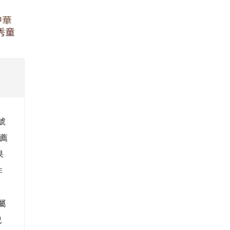
紀
)
校團
 日
，本