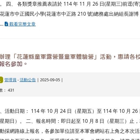
動採網路線上報名，各參加單位請至本軍會網站右上角之本次活
路報名頁面進行報名，不受理紙本及 Email 傳送報名，請務必
確之聯絡人電子郵件信箱，線上報名完成後會傳送報名確認電子
。 三、詳細內容如附件計畫書，請下載參閱。
臺灣省童軍會委請桃園市童軍會辦理『114年全國社
營」活動，鼓勵社區團踴躍報名參加
員
-
活動公告
| 2025-08-04 | 點閱
341
、依據臺灣省童軍會 114 年 7 月 17 日省童總字第 114042 號及
市童軍會 114 年 7 月 17 日 114 桃童理字第 114053 號函暨本會