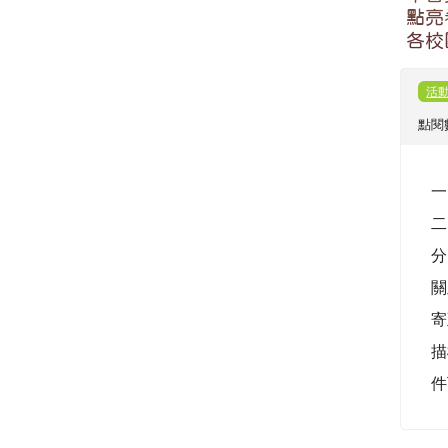
轉知
民國
軍獎
管理
數： 
一
函
表
等
關
年