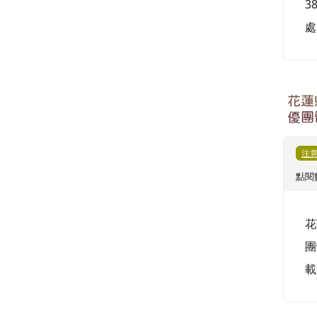
本會
各校
重
點閱數
一
二
午
方
參