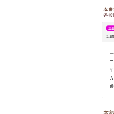
本會
點亮
各校
活
點閱數
一
二
分
關
寄
描
件