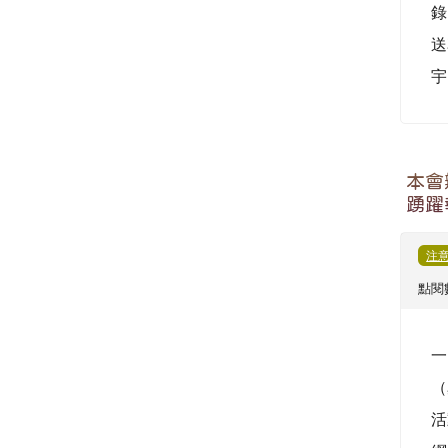
活
網
正
件
轉知
大露
管理
數： 
一
園