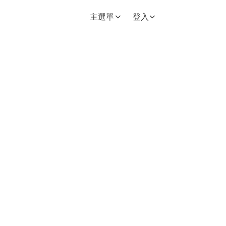
回首頁
主選單
登入
右邊區域內容
即時空品測站資訊看板
送須知