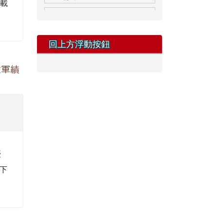
」，請
下
右
畫