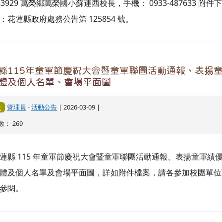
辦理「花蓮縣115年童軍節慶祝大會暨童軍聯團活動
團單位踴躍報名參加。
管理員
-
活動公告
| 2026-02-25 |
要
： 370
、依據本會 115 年 2 月 8 日花童字第 1150000015 號函辦理。
、旨揭活動預計於 115 年 3 月 14 日(星期六)上午 8 時 30 分至
 4 時假吉安國小辦理。 三、欲報名參加之校團單位點選本網站
活動報名連結進行線上報名。 四、請點選下方連結下載實施計
閱。 花蓮縣政府教育處處務公告 125265 號