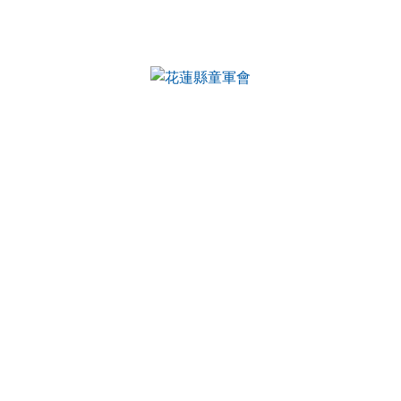
內容區域
站消息
分月文章
電子報列表
首頁
活動公告
章列表
蓮縣115年童軍節慶祝大會暨童軍聯團活動」專車接
車總表，請接受專車支援接送之學校配合辦理。
管理員
-
活動公告
| 2026-03-11 |
意
： 200