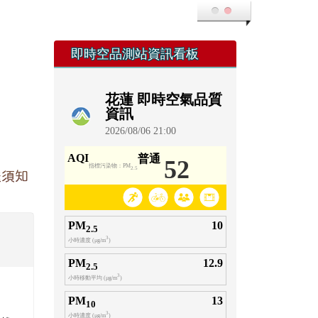
下載
回上方浮動按鈕
童軍績
優
下