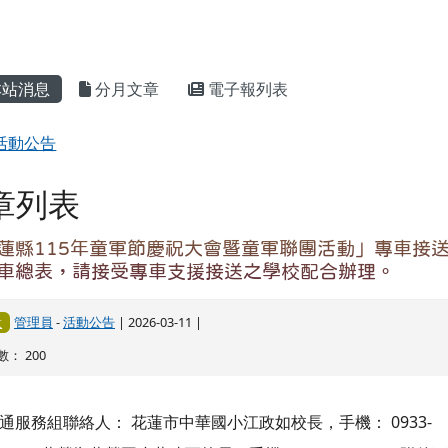
通服務組聯絡人： 花蓮市中華國小江政如校長，手機： 0933-
83929 萬榮鄉萬榮國小蘇連西校長，手機： 0933-487633 附件
：花蓮縣政府處務公告第 125854 號。
縣115年童軍節慶祝大會暨童軍聯團活動通報、表揚
體及個人名單、會場平面圖
管理員
-
活動公告
| 2026-03-09 |
意
： 269
蓮縣 115 年童軍節慶祝大會暨童軍聯團活動通報、表揚童軍績
體及個人名單及會場平面圖，詳如附件檔案，請各參加校團單位
參閱。