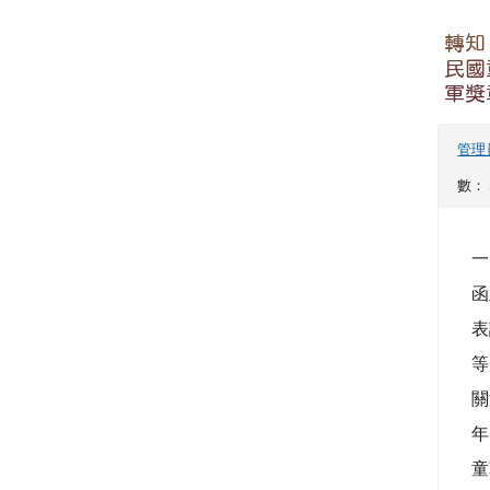
童
錄
送
宇.
本會
踴躍
注
點閱數
一
（