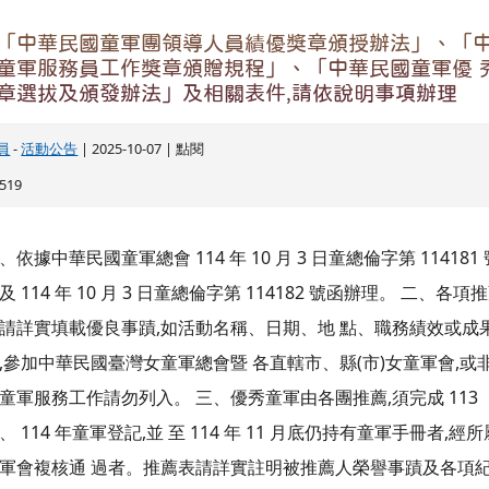
軍會複核通 過者。推薦表請詳實註明被推薦人榮譽事蹟及各項
。 四、 各類獎章推薦表請於 114 年 11 月 26 日(星期三)前逕(寄
花蓮市中正國民小學(花蓮市中正路 210 號)總務處出納組長謝博
..
觀看完整文章
辦理「花蓮縣童軍露營暨童軍體驗營」活動，惠請各
報名參加。
管理員
-
活動公告
| 2025-09-05 |
意
： 431
、活動日期： 114 年 10 月 24 日（星期五）至 114 年 10 月 26
星期日）。 二、報名時間：即日起至 10 月 8 日（星期三）止