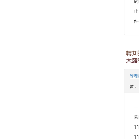
1
1
請
轉知
國際
公
點閱數
詳