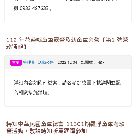
依規定辦理。
管理員
-
活動公告
| 2023-12-04 | 點閱數： 419
重要
一、請各需接送校團派員護送學生於接送前 5 分鐘
在校門口集合候車，俟學生上車後始得離開。 二、
請各校帶隊教師與司機先生隨時保持密切聯繫，確
實「確認」上車時間、位置，以免造成等待或脫
班。亦請各校帶隊教師隨時機會教育，指導學生搭
車禮節、維持乘車秩序及保持車輛整潔。 三、相關
檔案詳見附件。本案聯絡人:中華國小江政如校
長 ，手機 0933-383929/萬榮國小蘇連西校長，手
機 0933-487633 。