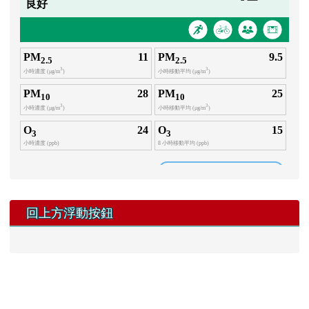
右邊區域內容
即時空品測站資訊看板