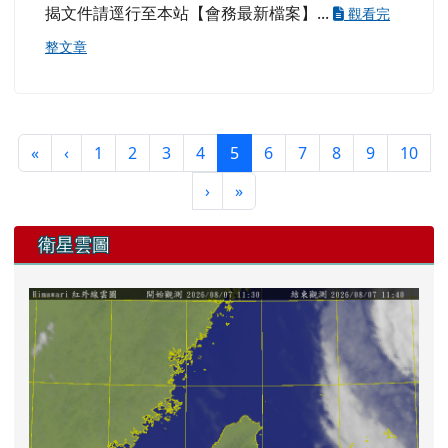
總燦字第 112408 號函及 112 年 12 月 23 日童總燦
字第 112409 號函辦理。 二、被推薦人應履行年度
登記，各類推薦表請詳實填載優良事蹟，如活動名
稱、日期、地點、職務績效或成果等，參加中華民
國臺灣女童軍總會暨各直轄市、縣(市)女童軍會，
或非關童軍活動及服務工作請勿列入。 三、各項獎
章推薦表請於 112 年 12 月 8 日(星期五)前逕(寄)送
花蓮市中正國民小學(花蓮市中正路 210 號)總務處
文書組長謝博宇彙整，經本會榮譽評審委員會召開
會議評審，填報中華民國童軍總會或臺灣省童軍
會，逾期恕不受理。 四、為響應環保減碳政策，旨
揭文件請逕行至本站【會務最新檔案】...
觀看完
整文章