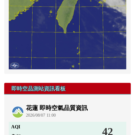
第一頁
上一頁
(目前頁次)
«
‹
1
2
3
4
5
6
7
8
9
10
下一頁
最後頁
›
»
左邊區域內容
衛星雲圖