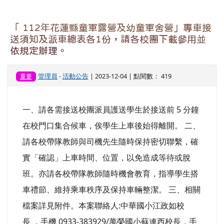
頁尾區域
主內容區域
本站消息
分月文章
電子報列表
文章列表
更生新聞網-112年花蓮縣童軍露營及幼童軍舍營
管理員
-
新聞報導
| 2023-12-14 | 點閱數： 474
活動
https://www.ksnews.com.tw/20231213m01/
「 112年花蓮縣童軍露營及幼童軍舍營」專車接
送須知及派車總表各1份，請各校團下載參用並