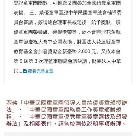
函知「中華民國童軍總會表揚績優童軍團實施細
則」，請各校團踴躍送件申請。
管理員
-
會務通報
| 2023-11-01 | 點閱數： 1909
重要
一、依據中華民國童軍總會 112 年 10 月 23 日童
總燦字第 112411 號函辦理。 二、依據「中華民國
童軍總會表揚績優童軍團實施細則」三、作業流程
(二)「3.各直轄市暨縣（市）童軍會，請於當年 12
月 25 日前就轄區內按童軍團數比例之二十分之ㄧ
為原則，若有餘數則再增列一團。」查本縣 112 年
登記童軍團團數，可推薦 2 團參加全國績優童軍團
表揚。 三、績優童軍團經中華民國童軍總會輔導委
員會審議，簽請總會理事長核定後，給予獎狀、績