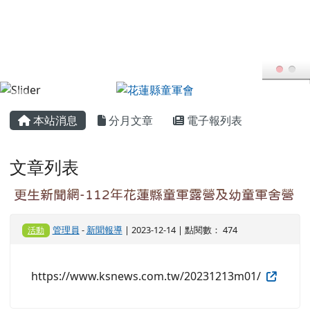
花蓮縣童軍會
跳至主內容區
FB粉專
YT頻道