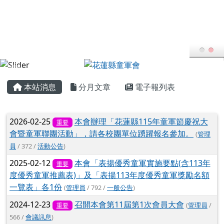
花蓮縣童軍會
跳至主內容區
FB粉專
YT頻道
頁尾區域
主內容區域
本站消息
分月文章
電子報列表
文章列表
2026-02-25
本會辦理「花蓮縣115年童軍節慶祝大
重要
會暨童軍聯團活動」，請各校團單位踴躍報名參加。
(
管理
員
/ 372 /
活動公告
)
2025-02-12
本會「表揚優秀童軍實施要點(含113年
重要
度優秀童軍推薦表)」及「表揚113年度優秀童軍獎勵名額
一覽表」各1份
(
管理員
/ 792 /
一般公告
)
2024-12-23
召開本會第11屆第1次會員大會
(
管理員
/
重要
566 /
會議訊息
)