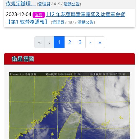
依規定辦理。
(
管理員
/ 419 /
活動公告
)
2023-12-04
112 年花蓮縣童軍露營及幼童軍舍營
重要
【第1 號營務通報】
(
管理員
/ 487 /
活動公告
)
(目前頁次)
下一頁
最後頁
«
‹
1
2
3
›
»
左邊區域內容
衛星雲圖