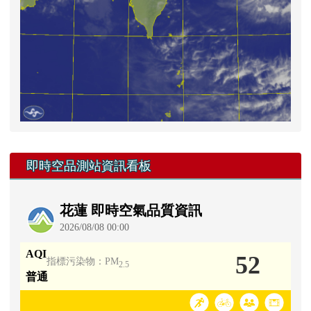
右邊區域內容
即時空品測站資訊看板