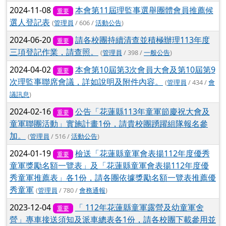
2024-11-08
本會第11屆理監事選舉團體會員推薦候
重要
選人登記表
(
管理員
/ 606 /
活動公告
)
2024-06-20
請各校團持續清查並積極辦理113年度
重要
三項登記作業，請查照。
(
管理員
/ 398 /
一般公告
)
2024-04-02
本會第10屆第3次會員大會及第10屆第9
重要
次理監事聯席會議，詳如說明及附件內容。
(
管理員
/ 434 /
會
議訊息
)
2024-02-16
公告「花蓮縣113年童軍節慶祝大會及
重要
童軍聯團活動」實施計畫1份，請貴校團踴躍組隊報名參
加。
(
管理員
/ 516 /
活動公告
)
2024-01-19
檢送「花蓮縣童軍會表揚112年度優秀
重要
童軍獎勵名額一覽表」及「花蓮縣童軍會表揚112年度優
秀童軍推薦表」各1份，請各團依據獎勵名額一覽表推薦優
秀童軍
(
管理員
/ 780 /
會務通報
)
2023-12-04
「 112年花蓮縣童軍露營及幼童軍舍
重要
營」專車接送須知及派車總表各1份，請各校團下載參用並