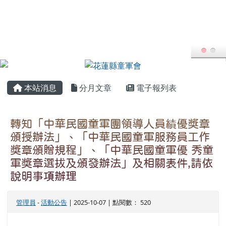
花蓮縣童軍會
跳至主內容區
FB粉專
YT頻道
頁尾區域
主內容區域
本站消息
分月文章
電子報列表
轉知「中華民國童軍團領導人員績優獎章
頒授辦法」、「中華民國童軍服務員工作
獎章頒贈規程」、「中華民國童軍優 秀童
軍獎章選拔及頒發辦法」及相關表件,請依
說明事項辦理
管理員
-
活動公告
| 2025-10-07 | 點閱數： 520