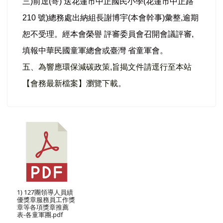
三)前逕(寄) 送花蓮市中正國民小學(花蓮市中正路 
210 號)總務處出納組長謝博宇(本會幹事)彙整,逾期
恕不受理。經本會榮譽 評審委員會召開會議評審,
填報中華民國童軍總會或臺灣 省童軍會。
五、為響應環保減碳政策,旨揭文件請逕行至本站
【會務最新檔案】瀏覽下載。
1) 127團領導人員績
優獎章服務員工作獎
章等各項獎章推薦
表-各童軍團.pdf