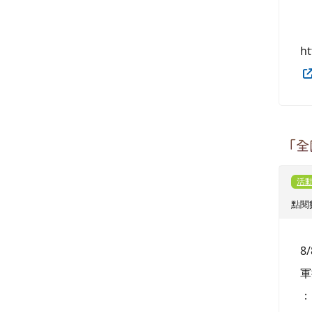
h
「全
活
點閱數
8
軍
：