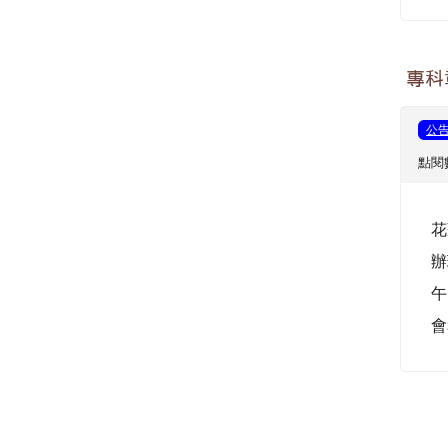
專科
公
點閱數
花
辦
午
會