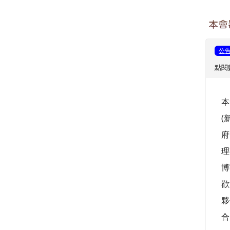
本會
公
點閱數
本
(
府
理
博
歡
夥
合