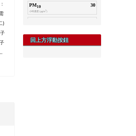
式：
需
二)
電子
回上方浮動按鈕
電子
.