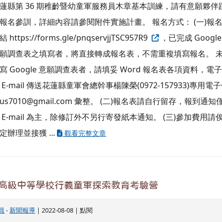
蓮縣第 36 期稚齡暨幼童軍服務員木章基本訓練，請有意願夥伴
報名參訓，詳細內容請參閱附件實施計畫。 報名方式： (一)報
結 https://forms.gle/pnqservjjTSC957R9
，已完成 Google
願調查表之填寫者，將直接轉成報名表，不需重複填寫報名。 
寫 Google 意願調查表者，請填妥 Word 報名表各項資料，電
 E-mail 傳送花蓮縣童軍會總幹事楊陳榮(0972-157933)專用電
itus7010@gmail.com 彙整。 (二)報名表請自行留存，報到通知
 E-mail 為主，除修訂外不另行寄發紙本通知。 (三)參加費用請
定辦理並接獲 ...
觀看完整文章
高級中等學校行義童軍探索教育考驗營
員
-
新聞報導
| 2022-08-08 | 點閱