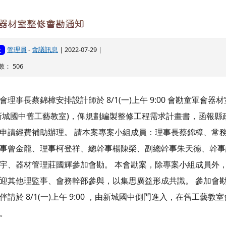
器材室整修會勘通知
管理員
-
會議訊息
| 2022-07-29 |
告
： 506
會理事長蔡錦樟安排設計師於 8/1(一)上午 9:00 會勘童軍會器材
新城國中舊工藝教室)，俾規劃編製整修工程需求計畫書，函報縣
申請經費補助辦理。 請本案專案小組成員：理事長蔡錦樟、常
事曾金龍、理事柯登祥、總幹事楊陳榮、副總幹事朱天德、幹事
宇、器材管理莊國輝參加會勘。 本會勘案，除專案小組成員外
迎其他理監事、會務幹部參與，以集思廣益形成共識。 參加會
伴請於 8/1(一)上午 9:00 ，由新城國中側門進入，在舊工藝教室
。