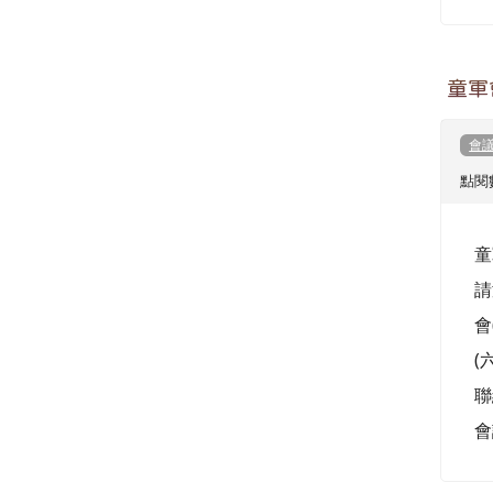
童軍
會
點閱數
童
請
會
(
聯
會