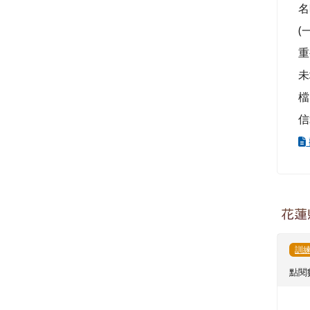
名
(
重
未
檔
信
花蓮
訓
點閱數