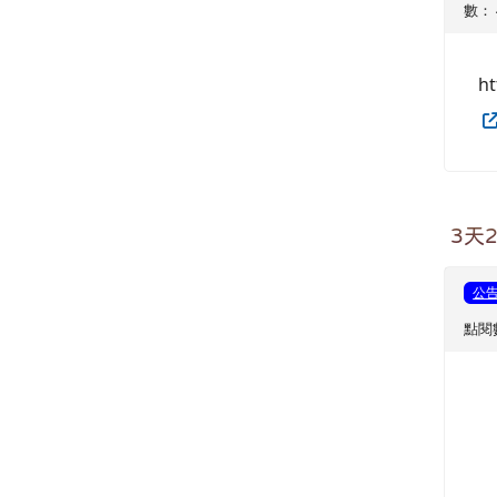
數： 
h
3天
公
點閱數