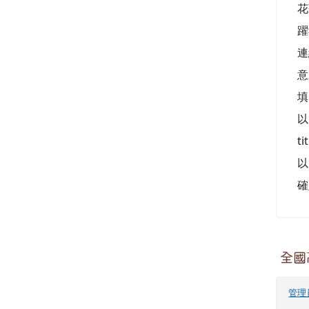
花
躍
連
意
填
以
t
以
確
全國
管理