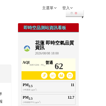
回首頁
主選單
登入
右邊區域內容
即時空品測站資訊看板
伴
報