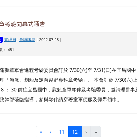
章考驗開幕式通告
管理員
-
會議訊息
| 2022-07-28 |
告
： 481
蓮縣童軍會進程考驗委員會訂於 7/30(六)至 7/31(日)在宜昌國
理「游泳、划船及定向越野專科章考驗」。 本會訂於 7/30(六)
 8 ： 30 前往宜昌國中，慰勉童軍夥伴及考驗委員，邀請理監事
務幹部蒞臨指導，參與夥伴請穿著童軍便服及佩帶領巾。
第一頁
上一頁
(目前頁次)
«
‹
11
12
›
»