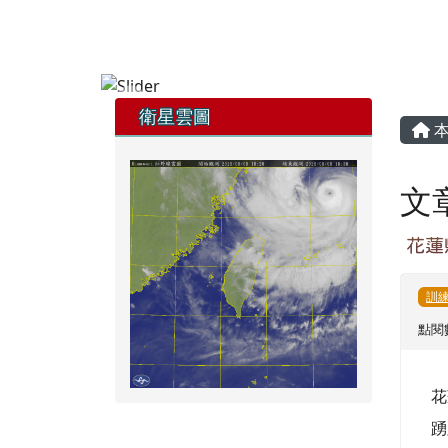
花蓮縣童軍會
跳至主內容區
FB粉專
YT頻道
頁尾區域
左邊區域內容
主
衛星雲圖
本
文
花蓮
訓
點閱數
花
踴