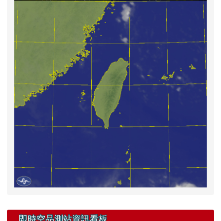
右邊區域內容
即時空品測站資訊看板