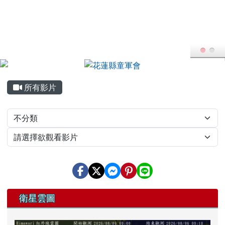
花蓮縣童軍會
跳至主內容區
FB粉專
YT頻道
頁尾區域
主內容區域
所有影片
Video List
左邊區域內容
衛星雲圖