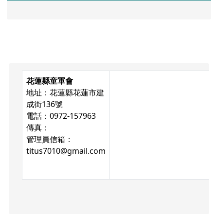
頁尾區域內容
花蓮縣童軍會
地址：花蓮縣花蓮市建
成街136號
電話：0972-157963
傳真：
管理員信箱：
titus7010@gmail.com