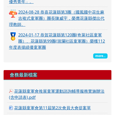
優秀青年」。
2024-08-28 恭喜花蓮縣第3團（國風國中花生麻
吉複式童軍團）團長陳威宇，榮膺花蓮縣傑出代
理教師。
2024-01-17 恭賀花蓮縣第120團(奇萊社區童軍
團）、花蓮縣第99團(洄瀾社區童軍團）榮獲112
年度表揚績優童軍團
more...
會務最新檔案
花蓮縣童軍會推展童軍運動諮詢輔導服務實施辦法
(含申請表).pdf
花蓮縣童軍會第11屆第2次會員大會提案單