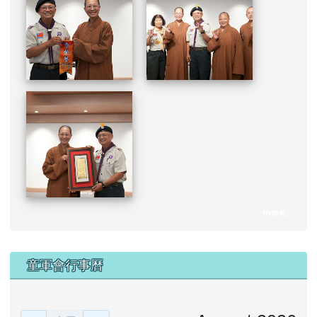
more...
下中區域內容
童軍會行事曆