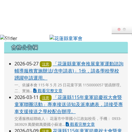
花蓮縣童軍會
跳至主內容區
FB粉專
YT頻道
頁尾區域
上中區域內容
會務公告欄
2026-05-27
「花蓮縣童軍會推展童軍運動諮詢
注意
輔導服務實施辦法(含申請表)」1份，請各學校學校
踴躍申請運用。
一、依據本會 115 年 5 月 25 日花童字第 1150000057 號函辦理。
觀看完整文章
二、實施...
2026-03-11
「花蓮縣115年童軍節慶祝大會暨
注意
童軍聯團活動」專車接送須知及派車總表，請接受專
車支援接送之學校配合辦理。
交通服務組聯絡人： 花蓮市中華國小江政如校長，手機： 0933-
觀看完整文章
383929 萬榮鄉萬榮國小蘇連...
2026-03-09
花蓮縣115年童軍節慶祝大會暨童
注意