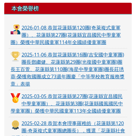
左邊區域內容
本會榮譽榜
2026-01-08 恭賀花蓮縣第120團(奇萊複式童軍
團）、花蓮縣第27團(花蓮縣宜昌國民中學童軍
團）榮獲中華民國童軍114年全國績優童軍團
2025-11-06 恭賀花蓮縣第16團(吉安國中童軍團)
團長鄧繼健、花蓮縣第29團(光復國中童軍團)團
長王百萱、花蓮縣第110團(海星中學童軍團)團長莊琇
蓉-榮獲救國團成立73週年團慶「中等學校教育服務獎
章」表揚
2025-03-05 恭賀花蓮縣第27團(花蓮縣宜昌國民
中學童軍團）、花蓮縣第3團(花蓮縣國風國民中
學童軍團）榮獲中華民國童軍113年全國績優童軍團
2025-02-28 恭賀本會理事羅稚皓（花蓮縣第120
團-奇萊複式童軍團總團長），獲選「花蓮縣社會