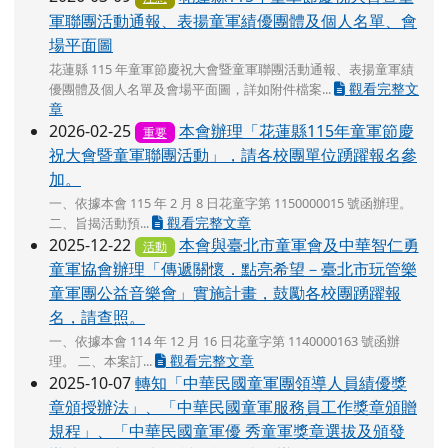
軍聯團活動通報、表揚童軍績優團體及個人名單、會
場平面圖
花蓮縣 115 年童軍節慶祝大會暨童軍聯團活動通報、表揚童軍績
觀看完整文
優團體及個人名單及會場平面圖，詳如附件檔案...
章
2026-02-25
本會辦理「花蓮縣115年童軍節慶
重要
祝大會暨童軍聯團活動」，請各校團單位踴躍報名參
加。
一、依據本會 115 年 2 月 8 日花童字第 1150000015 號函辦理。
觀看完整文章
二、旨揭活動預...
2025-12-22
本會與臺北市童軍會及中華智仁勇
活動
童軍協會辦理「傳遞關懷．點亮希望－臺北市玩管樂
童軍團公益音樂會」實施計畫，鼓勵各校團踴躍報
名，請查照。
一、依據本會 114 年 12 月 16 日花童字第 1140000163 號函辦
觀看完整文章
理。 二、本案訂...
2025-10-07
轉知「中華民國童軍團領導人員績優獎
章頒授辦法」、「中華民國童軍服務員工作獎章頒贈
規程」、「中華民國童軍優 秀童軍獎章選拔及頒發