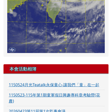
右邊區域內容
本會活動相簿
1150524月光Teatalk永保童心-讓我們「童」在一起
1150523-115年第1期童軍假日興趣專科章考驗營(花
農)
20260423第11屆第1次監事會議