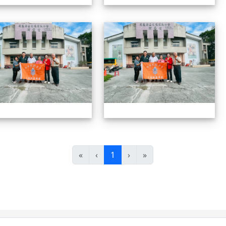
1141208拜會光復國小
1
(目前頁次)
«
‹
1
›
»