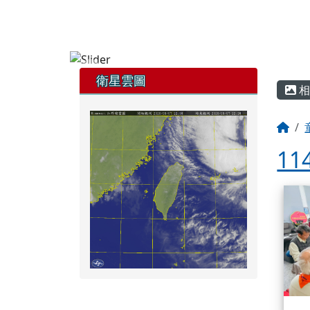
花蓮縣童軍會
跳至主內容區
FB粉專
YT頻道
頁尾區域
左邊區域內容
主
衛星雲圖
相
回
1
相