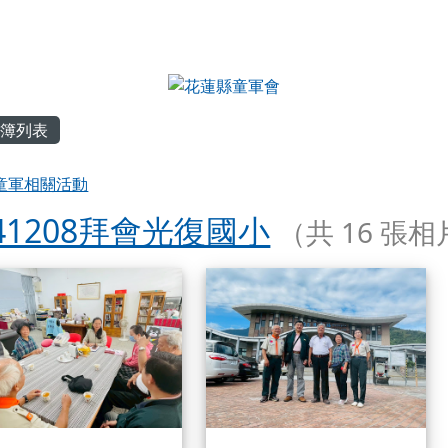
內容區域
簿列表
首頁
童軍相關活動
141208拜會光復國小
（共 16 張
簿列表
1141208拜會光復國小
1